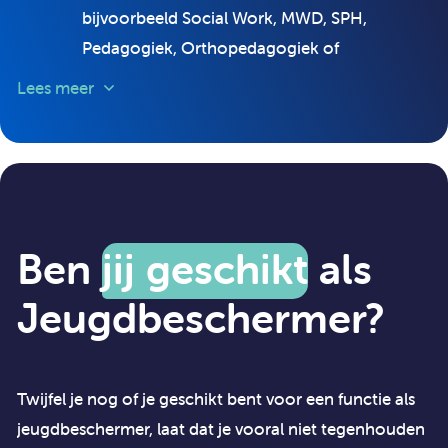
bijvoorbeeld Social Work, MWD, SPH,
Pedagogiek, Orthopedagogiek of
Psychologie;
Lees meer
Een SKJ-registratie (of de mogelijkheid om je
te registreren);
Minimaal 2 jaar relevante werkervaring
binnen de jeugdhulpverlening;
Kennis van de wet- en regelgeving met
Ben
jij geschikt
als
betrekking tot jeugdbescherming, zowel in
Jeugdbeschermer?
vrijwillig als justitieel kader;
Kennis van en inzicht in de problematiek van
de doelgroep.
Twijfel je nog of je geschikt bent voor een functie als
jeugdbeschermer, laat dat je vooral niet tegenhouden