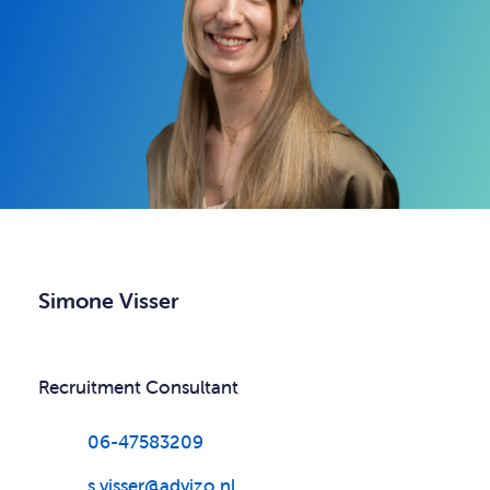
Simone Visser
Recruitment Consultant
06-47583209
s.visser@advizo.nl