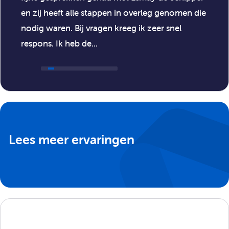
Persoonlijke begeleiding door een coach;
en zij heeft alle stappen in overleg genomen die
Toffe personeelsuitjes!
nodig waren. Bij vragen kreeg ik zeer snel
respons. Ik heb de...
Lees meer ervaringen