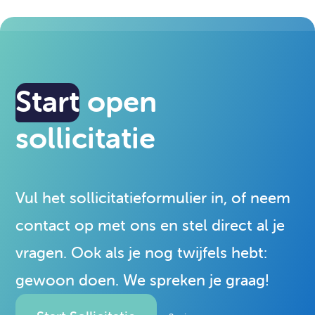
Start
open
plek
plek
plek
plek
plek
plek
plek
plek
sollicitatie
vinden
vinden
vinden
vinden
vinden
vinden
vinden
vinden
Hoe ben je met ons voor het eerst in
Vul het sollicitatieformulier in, of neem
contact gekomen?
contact op met ons en stel direct al je
vragen. Ook als je nog twijfels hebt:
Voornaam
Opmerking
gewoon doen. We spreken je graag!
Telefoonnummer
Email