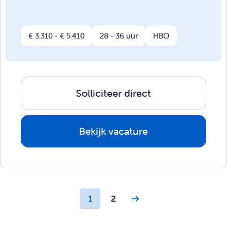
€ 3.310 - € 5.410
28 - 36 uur
HBO
Solliciteer direct
Bekijk vacature
1
2
›