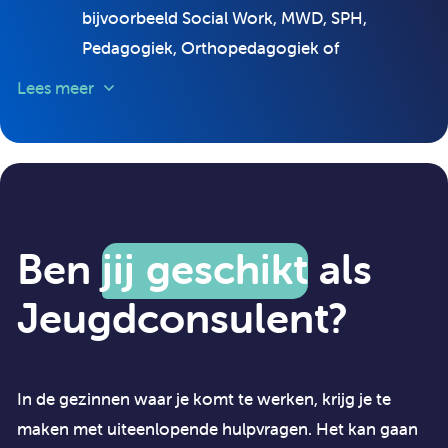
bijvoorbeeld Social Work, MWD, SPH,
Pedagogiek, Orthopedagogiek of
Psychologie;
Lees meer
Een SKJ-registratie (of de mogelijkheid om je
te registreren);
Minimaal een jaar relevante werkervaring
binnen de Jeugdhulpverlening;
Kennis van en inzicht in de problematiek van
Ben
jij geschikt
als
de doelgroep;
Jeugdconsulent?
Bij voorkeur ervaring in het werken met
gezinnen.
In de gezinnen waar je komt te werken, krijg je te
Je maakt de afweging of het gezin zelf en/of
maken met uiteenlopende hulpvragen. Het kan gaan