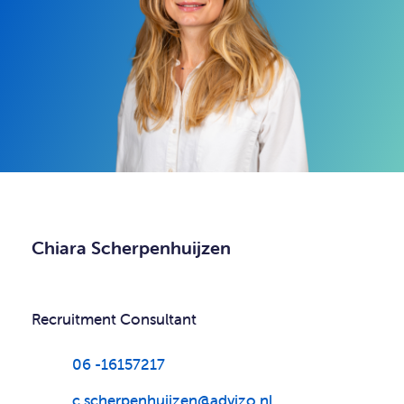
Chiara Scherpenhuijzen
Recruitment Consultant
06 -16157217
c.scherpenhuijzen@advizo.nl