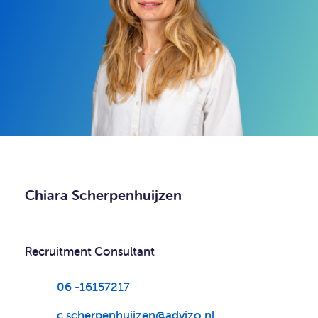
Chiara Scherpenhuijzen
Recruitment Consultant
06 -16157217
c.scherpenhuijzen@advizo.nl