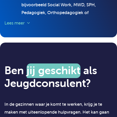
bijvoorbeeld Social Work, MWD, SPH,
Pedagogiek, Orthopedagogiek of
Psychologie;
Lees meer
Een SKJ-registratie (of de mogelijkheid om je
te registreren);
Minimaal een jaar relevante werkervaring
binnen de Jeugdhulpverlening;
Kennis van en inzicht in de problematiek van
Ben
jij geschikt
als
de doelgroep;
Jeugdconsulent?
Bij voorkeur ervaring in het werken met
gezinnen.
In de gezinnen waar je komt te werken, krijg je te
Je maakt de afweging of het gezin zelf en/of
maken met uiteenlopende hulpvragen. Het kan gaan