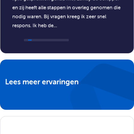
Persoonlijke begeleiding door een coach;
en zij heeft alle stappen in overleg genomen die
Toffe personeelsuitjes!
nodig waren. Bij vragen kreeg ik zeer snel
respons. Ik heb de...
Lees meer ervaringen