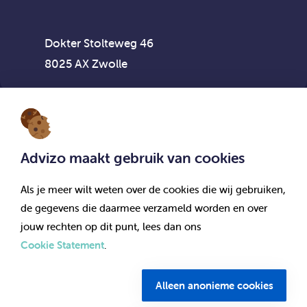
Dokter Stolteweg 46
8025 AX Zwolle
Advizo maakt gebruik van cookies
Vestiging Flexpool Advizo Interim
Als je meer wilt weten over de cookies die wij gebruiken,
de gegevens die daarmee verzameld worden en over
Dokter Stolteweg 46
jouw rechten op dit punt, lees dan ons
8025 AX Zwolle
Cookie Statement
.
© Advizo 2026. Alle rechten voorbehouden.
Alleen anonieme cookies
Documenten & bedrijfsgegevens
Onderdeel van Partinzo