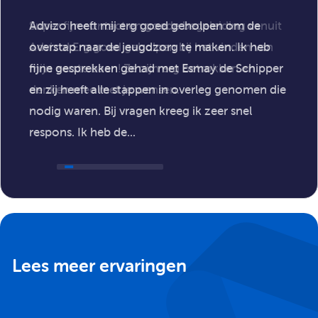
carrière. Jouw succes is ons gezamenlijke doel!
Advizo heeft mij erg goed geholpen om de
Advizo zorgt voor:
overstap naar de jeugdzorg te maken. Ik heb
fijne gesprekken gehad met Esmay de Schipper
Persoonlijke begeleiding door een coach;
en zij heeft alle stappen in overleg genomen die
Toffe personeelsuitjes!
nodig waren. Bij vragen kreeg ik zeer snel
respons. Ik heb de...
Lees meer ervaringen