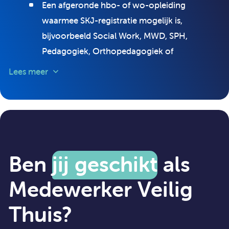
Een afgeronde hbo- of wo-opleiding
waarmee SKJ-registratie mogelijk is,
bijvoorbeeld Social Work, MWD, SPH,
Pedagogiek, Orthopedagogiek of
Psychologie;
Lees meer
Een SKJ-registratie (of de mogelijkheid om je
te registreren);
Minimaal twee jaar relevante werkervaring
binnen de jeugdhulpverlening;
Ervaring met werken met gezinnen en
Ben
jij geschikt
als
omgaan met weerstand;
Medewerker Veilig
Kennis van complexe gezinssystematiek en de
signalen van kindermishandeling;
Thuis?
Kennis van en inzicht in de problematiek van