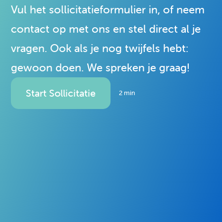
Vul het sollicitatieformulier in, of neem
contact op met ons en stel direct al je
Hoe ben je met ons voor het eerst in
vragen. Ook als je nog twijfels hebt:
contact gekomen?
gewoon doen. We spreken je graag!
Voornaam
Opmerking
Telefoonnummer
Email
Start Sollicitatie
2 min
Klik hier om een bestand te kiezen.
Klik hier om een bestand te kiezen.
Achternaam
Ik ga akkoord met de
privacyverklaring
Verstuur sollicitatie