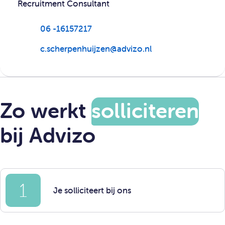
Recruitment Consultant
06 -16157217
c.scherpenhuijzen@advizo.nl
Zo werkt
solliciteren
bij Advizo
1
Je solliciteert bij ons