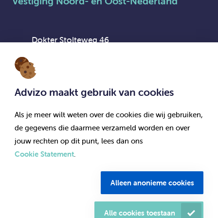
Vestiging Noord- en Oost-Nederland
Dokter Stolteweg 46
8025 AX Zwolle
Advizo maakt gebruik van cookies
Als je meer wilt weten over de cookies die wij gebruiken,
Vestiging Flexpool Advizo Interim
de gegevens die daarmee verzameld worden en over
jouw rechten op dit punt, lees dan ons
Cookie Statement
.
Dokter Stolteweg 46
8025 AX Zwolle
Alleen anonieme cookies
© Advizo 2026. Alle rechten voorbehouden.
Alle cookies toestaan
Documenten & bedrijfsgegevens
Menu