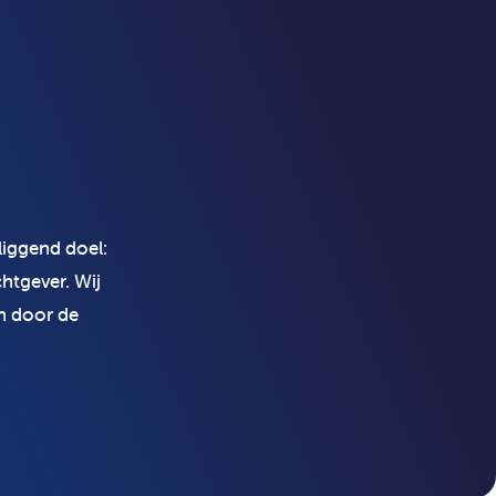
liggend doel:
htgever. Wij
n door de