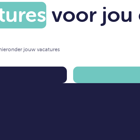
tures
voor jou 
 hieronder jouw vacatures