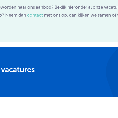
worden naar ons aanbod? Bekijk hieronder al onze vacatures
io? Neem dan
contact
met ons op, dan kijken we samen of w
 vacatures