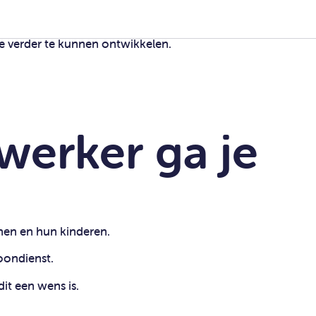
loondienst.
 dit een wens is.
ompslomp;