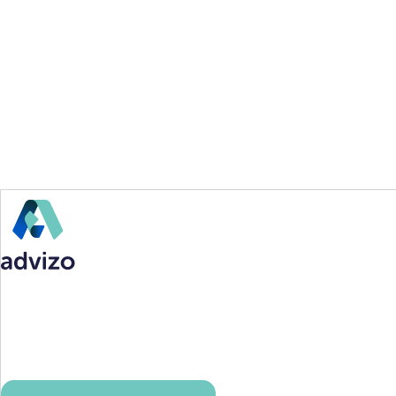
Samen bespreken we onder andere
Waarom jij twijfelt om de overstap te maken en 
Welke voor- en/of nadelen de overstap met zic
Wat jouw ideale vervolgstap in je carrière is om
Als jeugdzorg
Een bijdrage leveren aan de veiligheid van gez