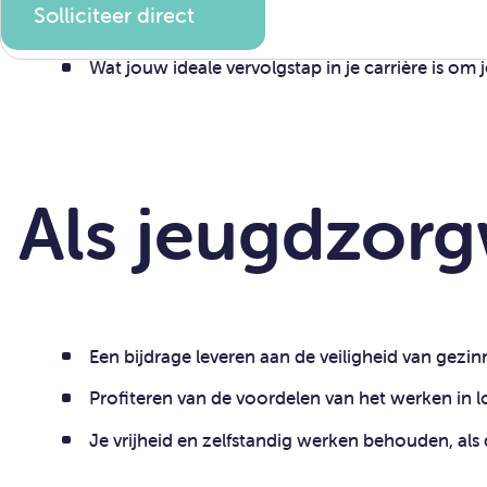
Profiteren van de voordelen van het werken in 
Je vrijheid en zelfstandig werken behouden, als
Dit
krijg je
Financiële zekerheid, zonder administratieve r
Een CAO met veel mooie extra’s;
Doorbetaling tijdens je vakantie;