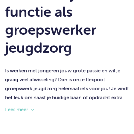
functie als
groepswerker
jeugdzorg
Is werken met jongeren jouw grote passie en wil je
graag veel afwisseling? Dan is onze flexpool
groepswerk jeugdzorg helemaal iets voor jou! Je vindt
het leuk om naast je huidige baan of opdracht extra
diensten te draaien of interessant om bij verschillende
Lees meer
instanties ervaring op te doen. Je hebt geen 9 tot 5
mentaliteit, je bent flexibel en betrouwbaar en je hebt
lef! Je rooster bepaal je namelijk helemaal zelf, aan de