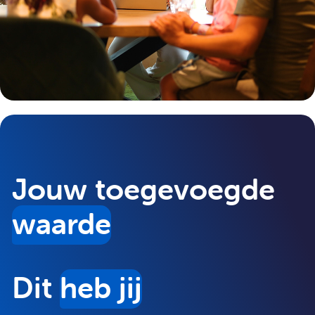
Als groepswerker jeugdzorg werk je wisselende
diensten, waardoor je soms ook ’s avonds, ’s nachts of
in het weekend aan het werk bent. De werksfeer is
informeel. Je bent samen met je collega’s
verantwoordelijk voor het reilen en zeilen op de
groep. Een goede onderlinge samenwerking en
communicatie is dus onmisbaar!
Jouw toegevoegde
waarde
Dit
heb jij