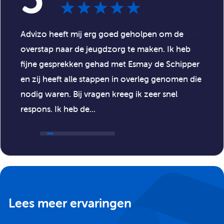
verder voorbereidt op toekomstige stappen in je
carrière. Jouw succes is ons gezamenlijke doel!
Advizo heeft mij erg goed geholpen om de
Advizo zorgt voor:
overstap naar de jeugdzorg te maken. Ik heb
fijne gesprekken gehad met Esmay de Schipper
Persoonlijke begeleiding door een coach;
en zij heeft alle stappen in overleg genomen die
Toffe personeelsuitjes!
nodig waren. Bij vragen kreeg ik zeer snel
respons. Ik heb de...
Lees meer ervaringen