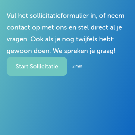
vinden
vinden
vinden
vinden
vinden
vinden
vinden
vinden
Vul het sollicitatieformulier in, of neem
contact op met ons en stel direct al je
Hoe ben je met ons voor het eerst in
vragen. Ook als je nog twijfels hebt:
contact gekomen?
gewoon doen. We spreken je graag!
Voornaam
Opmerking
Telefoonnummer
Email
Start Sollicitatie
2 min
Klik hier om een bestand te kiezen.
Klik hier om een bestand te kiezen.
Achternaam
Ik ga akkoord met de
privacyverklaring
Verstuur sollicitatie