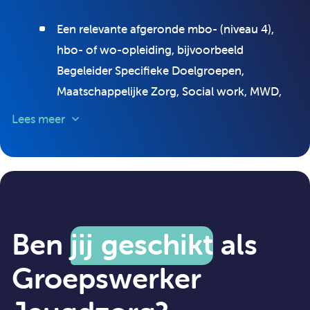
Een relevante afgeronde mbo- (niveau 4),
hbo- of wo-opleiding, bijvoorbeeld
Begeleider Specifieke Doelgroepen,
Maatschappelijke Zorg, Social work, MWD,
SPH, Pedagogiek;
Lees meer
Minimaal 5 jaar relevante werkervaring op
woongroepen binnen de jeugdhulpverlening;
Je weet de juiste prioriteiten te stellen en
komt afspraken na;
Je communiceert en rapporteert duidelijk
Ben
jij geschikt
als
over je acties;
Groepswerker
Je werkt makkelijk samen, je bent een
teamplayer;