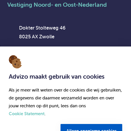
Vestiging Noord- en Oost-Nederland
Dokter Stolteweg 46
8025 AX Zwolle
Advizo maakt gebruik van cookies
Vestiging Flexpool Advizo Interim
Als je meer wilt weten over de cookies die wij gebruiken,
de gegevens die daarmee verzameld worden en over
Dokter Stolteweg 46
jouw rechten op dit punt, lees dan ons
8025 AX Zwolle
Cookie Statement
.
© Advizo 2026. Alle rechten voorbehouden.
Alleen anonieme cookies