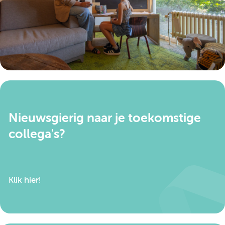
Je bent actief aanwezig bij caseload-overleg
en teamvergaderingen.
Nieuwsgierig naar je toekomstige
collega's?
Klik hier!