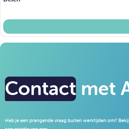
Contact
met A
Heb je een prangende vraag buiten werktijden om? Bekijk