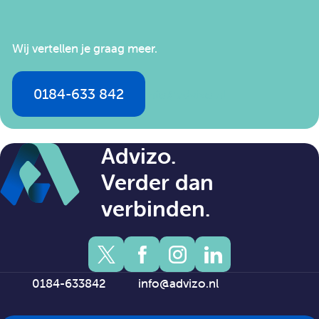
Wij vertellen je graag meer.
0184-633 842
info@advizo.nl
Advizo.
Verder dan
verbinden.
0184-633842
info@advizo.nl