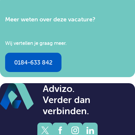
Meer weten over deze vacature?
Wij vertellen je graag meer.
0184-633 842
info@advizo.nl
Advizo.
Verder dan
verbinden.