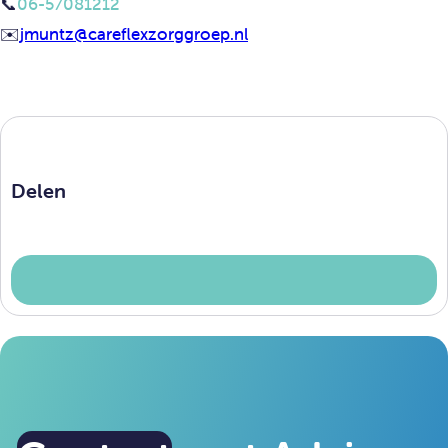
📞
06-57081212
✉️
jmuntz@careflexzorggroep.nl
Delen