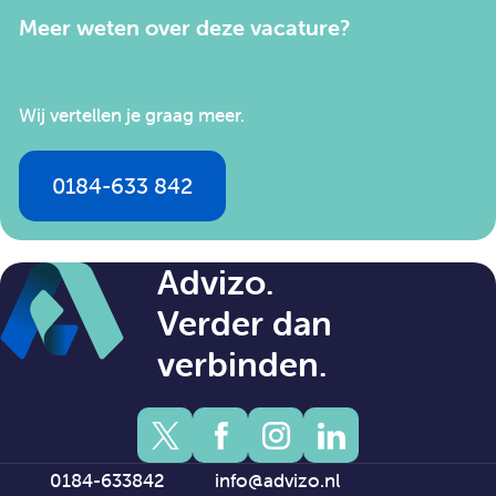
Meer weten over deze vacature?
Wij vertellen je graag meer.
0184-633 842
info@advizo.nl
Advizo.
Verder dan
verbinden.
0184-633842
info@advizo.nl