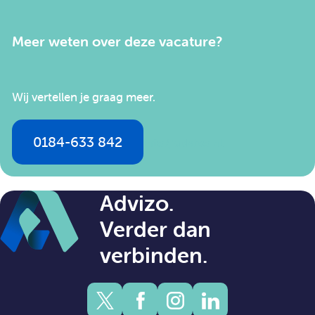
Meer weten over deze vacature?
Wij vertellen je graag meer.
0184-633 842
info@advizo.nl
Advizo.
Verder dan
verbinden.