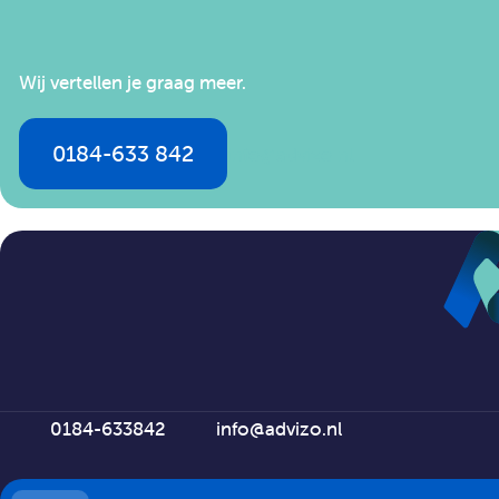
Wij vertellen je graag meer.
0184-633 842
info@advizo.nl
0184-633842
info@advizo.nl