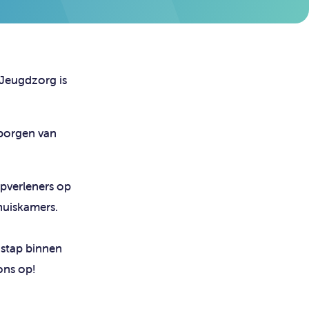
 Jeugdzorg is
rborgen van
lpverleners op
huiskamers.
 stap binnen
ons op!