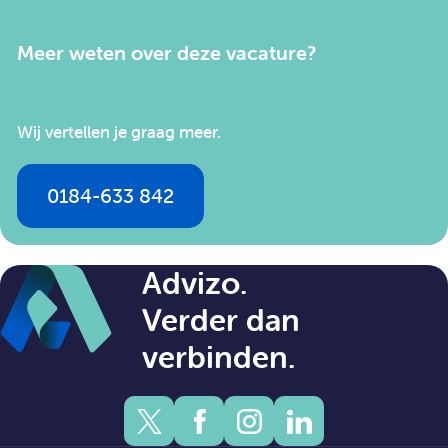
Meer weten over deze vacature?
Wij vertellen je graag meer.
0184-633 842
info@advizo.nl
Advizo.
Verder dan
verbinden.