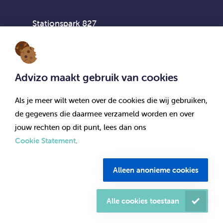
Stationspark 827
3364 DA Sliedrecht
Advizo maakt gebruik van cookies
Als je meer wilt weten over de cookies die wij gebruiken,
Vestiging Noord- en Oost-Nederland
de gegevens die daarmee verzameld worden en over
jouw rechten op dit punt, lees dan ons
Cookie Statement
.
Dokter Stolteweg 46
8025 AX Zwolle
Alleen anonieme cookies
© Advizo 2026. Alle rechten voorbehouden.
Alle cookies toestaan
Documenten & bedrijfsgegevens
Menu
Onderdeel van Partinzo
Privacy & Cookies